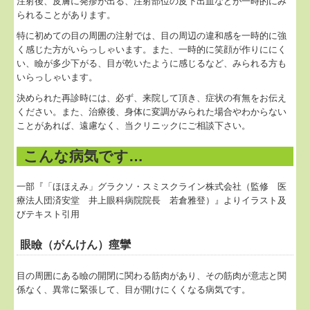
注射後、皮膚に発疹が出る、注射部位の皮下出血などが一時的にみ
られることがあります。
特に初めての目の周囲の注射では、目の周辺の違和感を一時的に強
く感じた方がいらっしゃいます。また、一時的に笑顔が作りににく
い、瞼が多少下がる、目が乾いたように感じるなど、みられる方も
いらっしゃいます。
決められた再診時には、必ず、来院して頂き、症状の有無をお伝え
ください。また、治療後、身体に変調がみられた場合やわからない
ことがあれば、遠慮なく、当クリニックにご相談下さい。
こんな病気です…
一部『「ほほえみ」グラクソ・スミスクライン株式会社（監修 医
療法人団済安堂 井上眼科病院院長 若倉雅登）』よりイラスト及
びテキスト引用
眼瞼（がんけん）痙攣
目の周囲にある瞼の開閉に関わる筋肉があり、その筋肉が意志と関
係なく、異常に緊張して、目が開けにくくなる病気です。