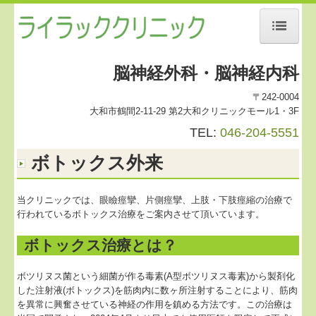
ホーム
脳神経外科・脳神経内科
院長あいさつ
〒242-0004
大和市鶴間2-11-29 第2大和クリニックモール1・3F
診療案内
TEL:
046-204-5551
MRI・CT検査について
ボトックス外来
神経伝達速度
もの忘れ外来・認知症外来
当クリニックでは、眼瞼痙攣、片側痙攣、上肢・下肢痙縮の治療で
行われているボトックス治療をご案内させて頂いています。
頭痛外来
ボトックス治療とは？
ボトックス外来
ボツリヌス菌という細菌が作る毒素(A型ボツリヌス毒素)から製剤化
よくある質問
した注射液(ボトックス)を筋肉内に数ヶ所注射することにより、筋肉
を異常に興奮させている神経の作用を鎮める方法です。この治療は
交通案内