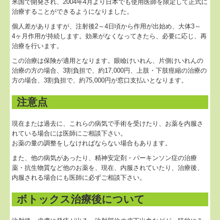
米国で開発され、2004年4月より日本でも使用医師を限定して正式に
治療することができるようになりました。
個人情報保護方針
個人差がありますが、注射後2～4日頃から作用が出始め、大体3～
4ヶ月作用が持続します。効果がなくなってきたら、必要に応じ、再
治療を行います。
この治療は保険が適用となります。眼瞼けいれん、片側けいれんの
治療の方の場合、3割負担で、約17,000円、上肢・下肢痙縮の治療の
方の場合、3割負担で、約75,000円が窓口支払いとなります。
注意点
現在または過去に、これらの病気で手術を受けたり、お薬を内服さ
れている場合には医師にご相談下さい。
お薬の量の調整をしなければならない場合もあります。
また、他の病気があったり、精神安定剤・パーキンソン症の治療
薬・抗生物質など他のお薬を、現在、内服されていたり、治療後、
内服される場合にも医師に必ずご相談下さい。
ボトックス治療後について